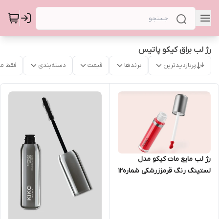
رژ لب براق کیکو پاتیس
پربازدیدترین
برندها
قیمت
دسته‌بندی
فقط م
رژ لب مایع مات کیکو مدل
لستینگ رنگ قرمززرشکی شماره12