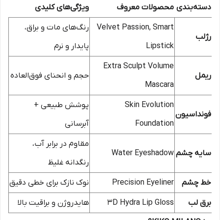
دسته‌بندی
محصولات معروف
ویژگی‌های کلیدی
Velvet Passion, Smart
رنگ‌های مات و براق،
رژلب
Lipstick
پایدار و نرم
Extra Sculpt Volume
ریمل
حجم و انحنای فوق‌العاده
Mascara
Skin Evolution
پوشش طبیعی +
فونداسیون
Foundation
آبرسانی
مقاوم در برابر آب،
سایه چشم
Water Eyeshadow
رنگدانه غلیظ
خط چشم
Precision Eyeliner
نوک نازک برای خطی دقیق
برق لب
3D Hydra Lip Gloss
هایدروژن و براقیت بالا