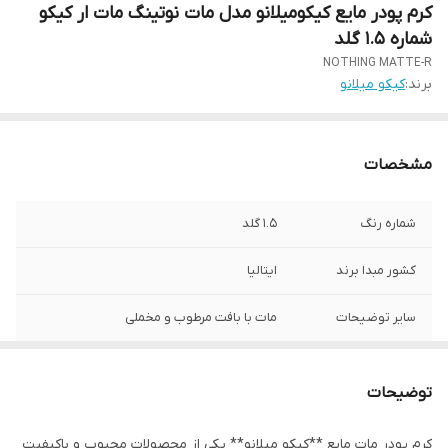
کرم پودر مایع کیکومیلانو مدل مات نوتینگ مات ار کیکو
شماره 1.5 گلد
NOTHING MATTE-R
برند:
کیکو میلانو
مشخصات
شماره رنگ
1.5 گلد
کشور مبدا برند
ایتالیا
سایر توضیحات
مات با بافت مرطوب و مخملی
توضیحات
کرم پودر مات مایع **کیکو میلانو** یکی از محصولات محبوب و باکیفیت