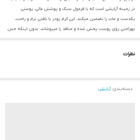
در زمینه آرایشی است که با فرمول سبک و پوشش عالی، پوستی
یکدست و مات را تضمین میکند. این کرم پودر با بافتی نرم و راحت،
بهراحتی روی پوست پخش شده و منافذ را میپوشاند، بدون اینکه حس
سنگینی یا چسبندگی ایجاد کند.
از ویژگیهای برتر این محصول، **مات کنندگی طولانیمدت** آن است که
نظرات
از درخشش ناخواسته پوست جلوگیری میکند و برای پوستهای چرب و
ترکیبی ایدهآل است. همچنین، با داشتن **رطوبترسانی ملایم**، پوست
را خشک نمیکند و از ایجاد خطوط ریز جلوگیری مینماید.
دسته‌بندی
:
آرایشی
**کرم پودر کیکو میلانو** در طیف رنگی متنوع عرضه شده و با پایه
مایع، کاربرد آسانی دارد. مقاومت بالا در برابر تعریق و چربی پوست، آن را
به گزینهای عالی برای استفاده روزمره یا مناسبتهای خاص تبدیل کرده
است. اگر بهدنبال یک کرم پودر با پوشش طبیعی، سبک و بادوام هستید،
این محصول انتخابی بینظیر خواهد بود!