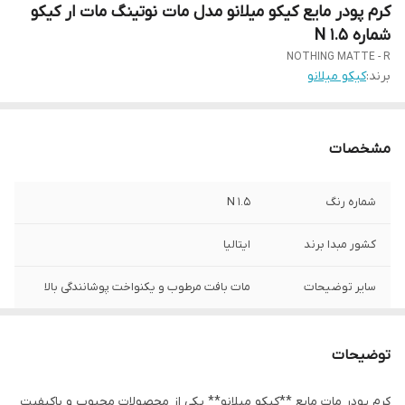
کرم پودر مایع کیکو میلانو مدل مات نوتینگ مات ار کیکو
شماره 1.5 N
NOTHING MATTE - R
برند:
کیکو میلانو
مشخصات
شماره رنگ
1.5 N
کشور مبدا برند
ایتالیا
سایر توضیحات
مات بافت مرطوب و یکنواخت پوشانندگی بالا
توضیحات
کرم پودر مات مایع **کیکو میلانو** یکی از محصولات محبوب و باکیفیت