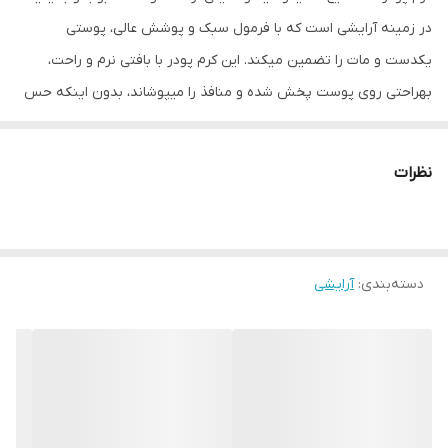
در زمینه آرایشی است که با فرمول سبک و پوشش عالی، پوستی
یکدست و مات را تضمین میکند. این کرم پودر با بافتی نرم و راحت،
بهراحتی روی پوست پخش شده و منافذ را میپوشاند، بدون اینکه حس
سنگینی یا چسبندگی ایجاد کند.
از ویژگیهای برتر این محصول، **مات کنندگی طولانیمدت** آن است که
نظرات
از درخشش ناخواسته پوست جلوگیری میکند و برای پوستهای چرب و
ترکیبی ایدهآل است. همچنین، با داشتن **رطوبترسانی ملایم**، پوست
را خشک نمیکند و از ایجاد خطوط ریز جلوگیری مینماید.
دسته‌بندی
:
آرایشی
**کرم پودر کیکو میلانو** در طیف رنگی متنوع عرضه شده و با پایه
مایع، کاربرد آسانی دارد. مقاومت بالا در برابر تعریق و چربی پوست، آن را
به گزینهای عالی برای استفاده روزمره یا مناسبتهای خاص تبدیل کرده
است. اگر بهدنبال یک کرم پودر با پوشش طبیعی، سبک و بادوام هستید،
این محصول انتخابی بینظیر خواهد بود!