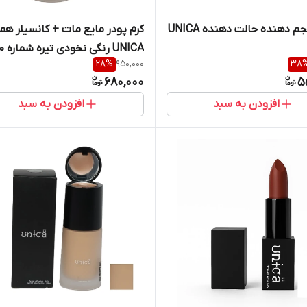
 دهنده حالت دهنده UNICA
کرم پودر مایع مات + کانسیلر همر
UNICA رنگی نخودی تیره شماره 40
28
%
950,000
38
680,000
5
افزودن به سبد
افزودن به سبد