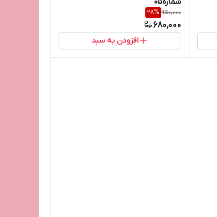
شماره05
28
%
950,000
680,000
افزودن به سبد