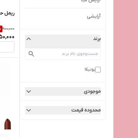
آرایش لب
ریمل حجم
آرایشی
%
900,000
50,000
برند
یونیکا
موجودی
محدوده قیمت