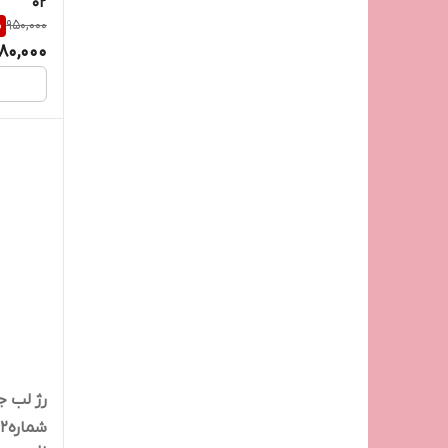
02
%
950,000
80,000
شماره12