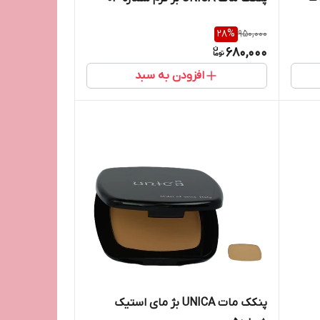
28
%
950,000
680,000
افزودن به سبد
پنکک مات UNICA بژ مای استیک