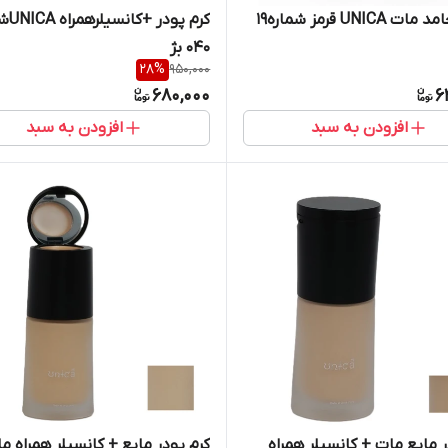
UNICA قرمز شماره19
کرم پودر
040 بژ
28
%
950,000
680,000
6
افزودن به سبد
افزودن به سبد
ر مایع مات + کانسیلر همراه
کرم پودر مایع + کانسیلر همراه م