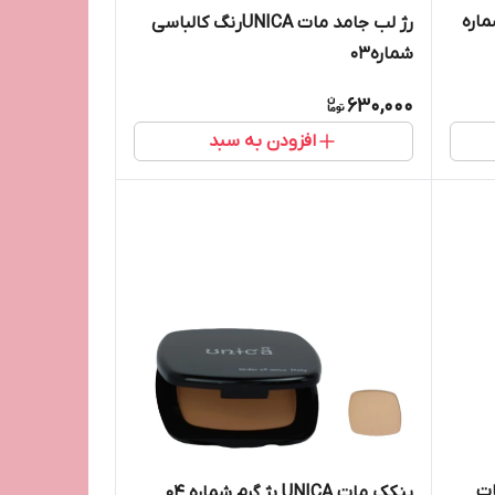
 +کانسیلرهمراه UNICAشماره
رژ لب جامد مات UNICAرنگ کالباسی
شماره03
630,000
افزودن به سبد
ات
پنکک مات UNICA بژ گرم شماره 04