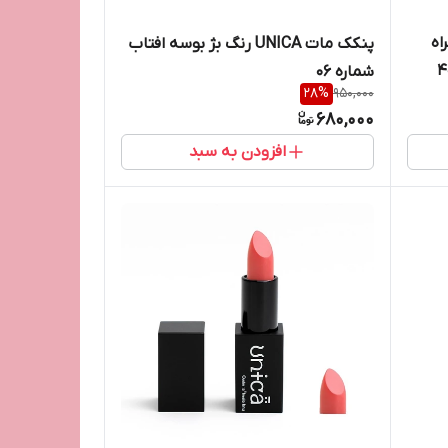
اه
پنکک مات UNICA رنگ بژ بوسه افتاب
شماره 06
28
%
950,000
680,000
افزودن به سبد