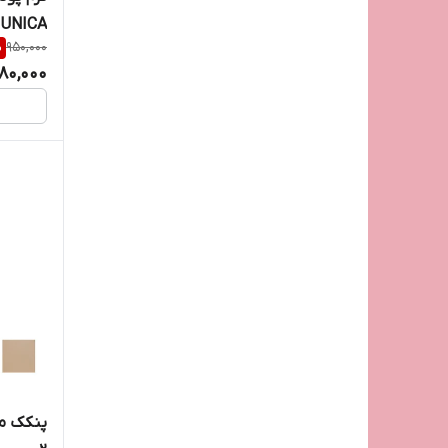
UNICA رنگ نخودی شماره 110
%
950,000
80,000