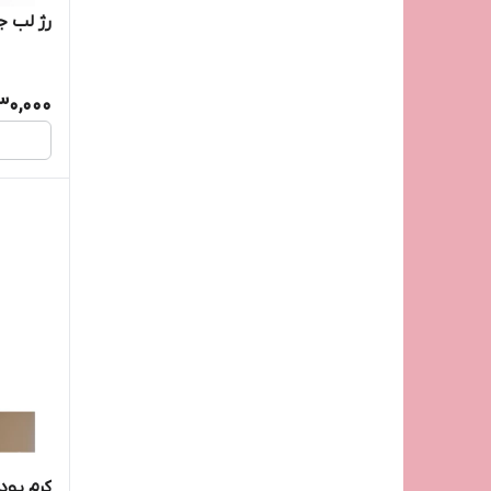
رژ لب جامد مات 
30,000
کرم پود