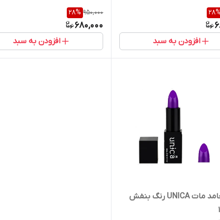
28
%
950,000
28
680,000
6
افزودن به سبد
افزودن به سبد
رژ لب جامد مات UNICA رنگ بنفش