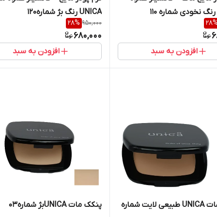
UNICA رنگ بژ شماره120
28
%
950,000
28
680,000
6
افزودن به سبد
افزودن به سبد
پنکک مات UNICA طبیعی لایت شماره
پنکک مات UNICAبژ شماره03