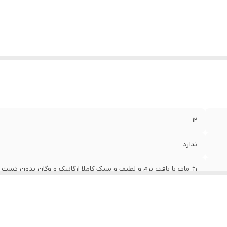
12
ندارد
رژ مات با بافت نرم و لطیف و سبک کاملا ارگانیک و وگان بدون تست 
کننده پوست لبها بدون پخش رنگ و بدون پوسته شدن
بانوان شیک ارایش و خاص پسند