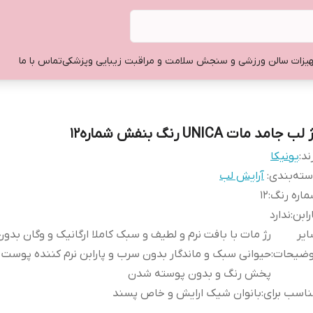
یزات سالن ورزشی و سنجش سلامت و مراقبت زیبایی وپزشکی
تماس با ما
لب جامد مات UNICA رنگ بنفش شماره12
ند:
یونیکا
ته‌بندی
:
آرایش لب
اره رنگ
:
12
رابن
:
ندارد
یر
رژ مات با بافت نرم و لطیف و سبک کاملا ارگانیک و وگان بد
وضیحات
:
حیوانی سبک و ماندگار بدون سرب و پارابن نرم کننده پوست ل
پخش رنگ و بدون پوسته شدن
اسب برای
:
بانوان شیک ارایش و خاص پسند