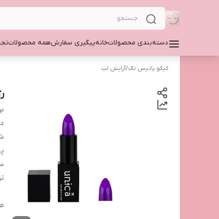
دسته‌بندی محصولات
خانه
پیگیری سفارش
همه محصولات
تجه
کیکو پاتیس تک
/
آرایش لب
رژ 
بر
دس
شم
پا
سا
ت
من