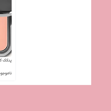
پنکک کیکو شم
ناموجود