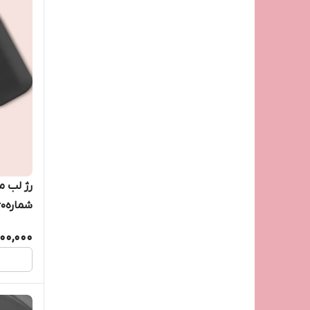
رژ لب م
شماره460
200,000