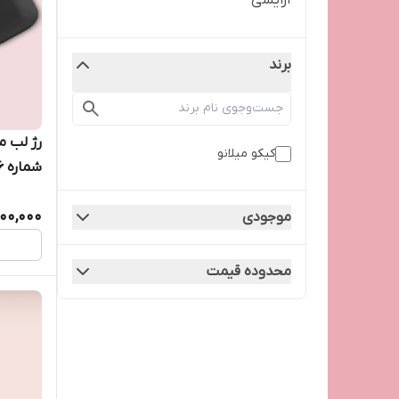
آرایشی
برند
رژ لب م
کیکو میلانو
شماره 416
200,000
موجودی
محدوده قیمت