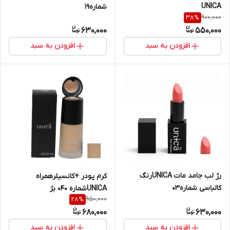
UNICA
شماره19
900,000
38
%
630,000
550,000
افزودن به سبد
افزودن به سبد
رژ لب جامد مات UNICAرنگ
کرم پودر +کانسیلرهمراه
کالباسی شماره03
UNICAشماره 040 بژ
950,000
28
%
680,000
630,000
افزودن به سبد
افزودن به سبد