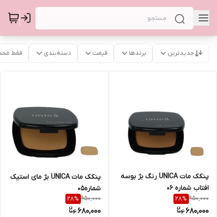
جدیدترین
برندها
قیمت
دسته‌بندی
فقط محص
پنکک مات UNICA رنگ بژ بوسه
پنکک مات UNICA بژ مای استیک
افتاب شماره 06
شماره05
950,000
950,000
28
%
28
%
680,000
680,000