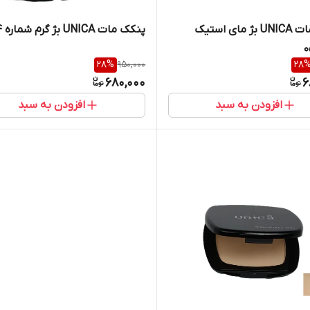
پنکک مات UNICA بژ مای استیک
پنکک مات UNICA بژ گرم شماره 04
28
%
950,000
28
680,000
6
افزودن به سبد
افزودن به سبد