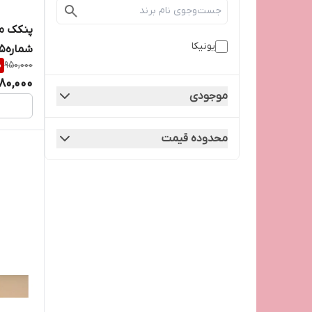
یونیکا
شماره05
%
950,000
80,000
موجودی
محدوده قیمت