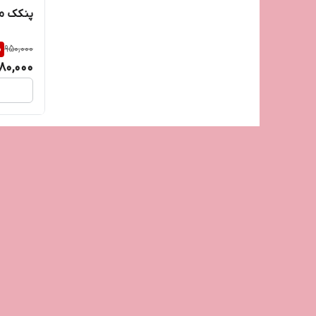
پنکک مات UNICAبژ
%
950,000
80,000