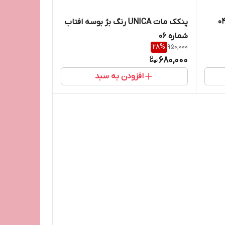
پنکک مات UNICA رنگ بژ بوسه افتاب
شماره 06
28
%
950,000
680,000
افزودن به سبد