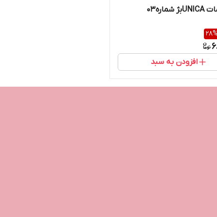
 شماره03
28
6
افزودن به سبد