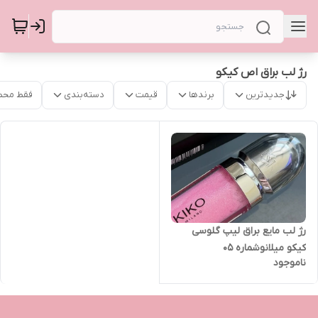
رژ لب براق اص کیکو
جدیدترین
برندها
قیمت
دسته‌بندی
فقط محص
رژ لب مایع براق لیپ گلوسی
کیکو میلانوشماره 05
ناموجود