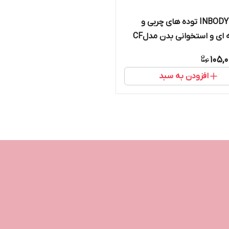
آنالایزر INBODY توده های چربی و
ماهیچه ای و استخوانی بدن مدلCF
577 WIFI
105,
افزودن به سبد