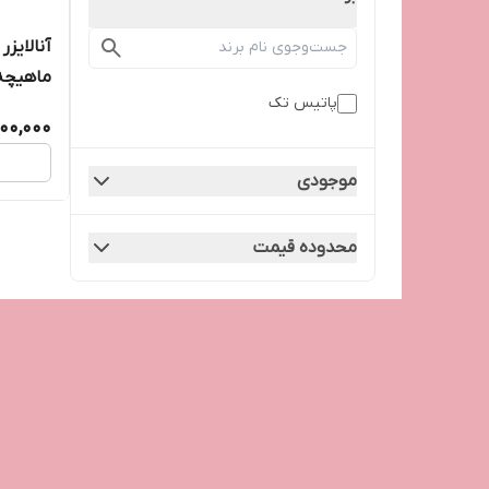
پاتیس تک
 + BLT
000,000
موجودی
محدوده قیمت