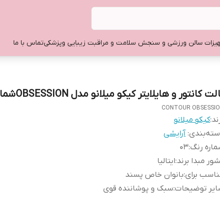
یزات سالن ورزشی و سنجش سلامت و مراقبت زیبایی وپزشکی
تماس با ما
لت کانتور و هایلایتر کیکو میلانو مدل OBSESSIONشماره 03
CONTOUR OBSESSI
ند:
کیکو میلانو
ته‌بندی
:
آرایشی
اره رنگ
:
03
ور مبدا برند
:
ایتالیا
اسب برای
:
بانوان خاص پسند
ایر توضیحات
:
سبک و پوشاننده قوی