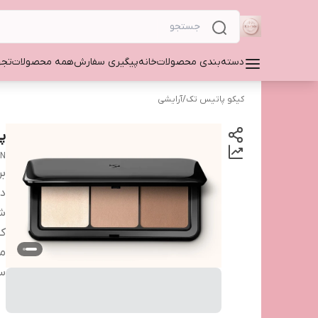
دسته‌بندی محصولات
خانه
پیگیری سفارش
همه محصولات
تجه
کیکو پاتیس تک
/
آرایشی
پا
ON
بر
دس
شم
کش
من
س