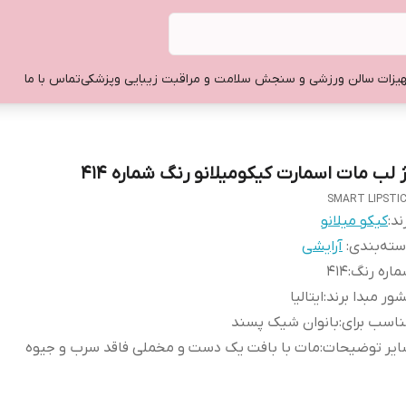
یزات سالن ورزشی و سنجش سلامت و مراقبت زیبایی وپزشکی
تماس با ما
ژ لب مات اسمارت کیکومیلانو رنگ شماره 414
SMART LIPSTI
ند:
کیکو میلانو
ته‌بندی
:
آرایشی
اره رنگ
:
414
ور مبدا برند
:
ایتالیا
اسب برای
:
بانوان شیک پسند
ایر توضیحات
:
مات با بافت یک دست و مخملی فاقد سرب و جیوه