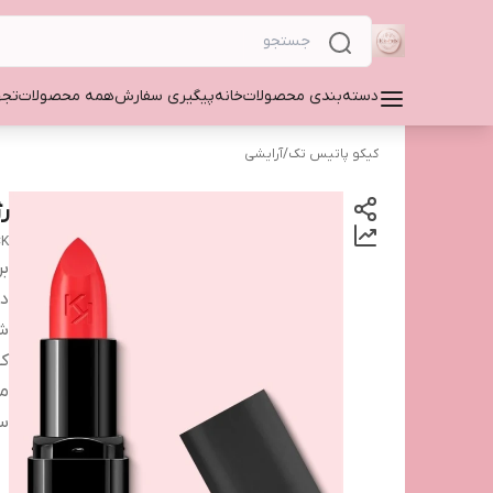
دسته‌بندی محصولات
خانه
پیگیری سفارش
همه محصولات
تجه
کیکو پاتیس تک
/
آرایشی
ر
CK
بر
دس
شم
کش
من
س