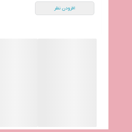
رژ لب
Smart Coco Milano
با ترکیب کیفیت، ماندگاری و
افزودن نظر
همیشه لب‌هایی جذاب و پرپشت داشته باشید، این رژ لب ق
آیا شما هم تجربه استفاده از این رژ لب را داشته‌اید؟ ن