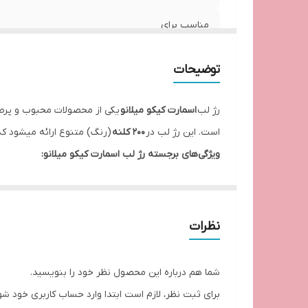
مناسب برای
سایر توضیحات
توضیحات
رژ لب
اسمارت کیکو میلانو
یکی از محصولات محبوب و پرطرفد
است. این رژ لب در
۲۰۰ کلنه
(رنگ) متنوع ارائه میشود که
ویژگی‌های برجسته رژ لب اسمارت کیکو میلانو:
✅
پوشش بالا و ماندگاری طولانی:
فرمولاسیون این رژ لب ب
✅
بافت نرم و راحت:
برخلاف برخی رژلب‌های مات که خشکی 
✅
مرطوب‌کنندگی:
حاوی ترکیبات آبرسان مانند ویتامین E و روغن‌های مغذی است که از خشکی لب جلوگیری می‌کند.
نظرات
✅
تنوع رنگ خیره‌کننده (۲۰۰ کلنه):
از رنگ‌های طبیعی و روزمره گرفته تا shades جسورانه و فشن، 
✅
قیمت مناسب:
با توجه به کیفیت و عملکرد عالی، این ر
شما هم درباره این محصول نظر خود را بنویسید.
نتیجه‌گیری:
برای ثبت نظر، لازم است ابتدا وارد حساب کاربری خود شو