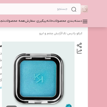
دسته‌بندی محصولات
خانه
پیگیری سفارش
همه محصولات
تجه
کیکو پاتیس تک
/
آرایش چشم و ابرو
سا
دس
شم
پا
س
کش
سا
ن
ت