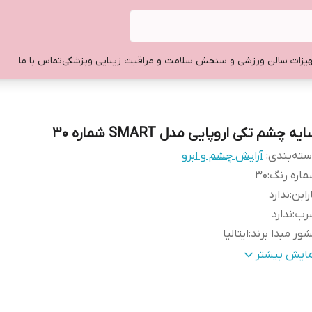
یزات سالن ورزشی و سنجش سلامت و مراقبت زیبایی وپزشکی
تماس با ما
یه چشم تکی اروپایی مدل SMART شماره 30
ته‌بندی
:
آرایش چشم و ابرو
اره رنگ
:
30
رابن
:
ندارد
رب
:
ندارد
ور مبدا برند
:
ایتالیا
یر
سایه چشم تکی کیکو میلانو اصل ایتالیا با بافت نرم ولطیف و
مایش بیشتر
وضیحات
:
پخش رنگ عالی و پیگمنت فوق العاده با رنگ خاص و ماندگاری 
ضمانت اصالت ایتالیا