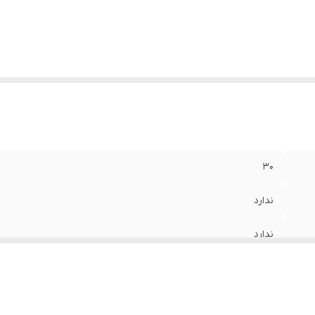
30
ندارد
ندارد
ایتالیا
سایه چشم تکی کیکو میلانو اصل ایتالیا با بافت نرم ولطیف و سبک 