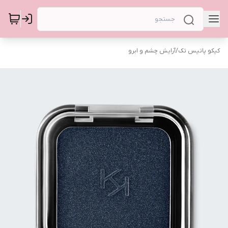
کیکو پاتیس تک
/
آرایش چشم و ابرو