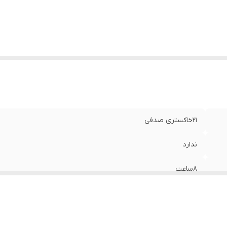
عالی و پیگمنت فوق العاده بدون سرب و پارابن دارای بافت میک
نشستن بهتر رنگ روی پوست با سری قابل تنظیم با ضمانت 
ایتالیا توسط فروشنده
21خاکستری صدفی
ندارد
8ساعت
ندارد
ایتالیا