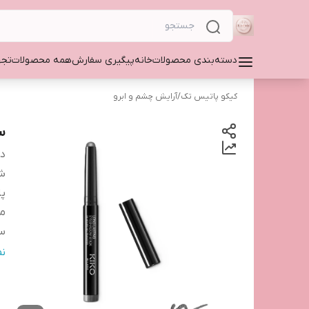
دسته‌بندی محصولات
خانه
پیگیری سفارش
همه محصولات
تجه
کیکو پاتیس تک
/
آرایش چشم و ابرو
س
دس
شم
پا
ما
س
کش
ن
سا
ت