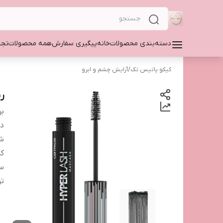
دسته‌بندی محصولات
خانه
پیگیری سفارش
همه محصولات
تجه
کیکو پاتیس تک
/
آرایش چشم و ابرو
ری
بر
دس
شم
کش
سا
ت