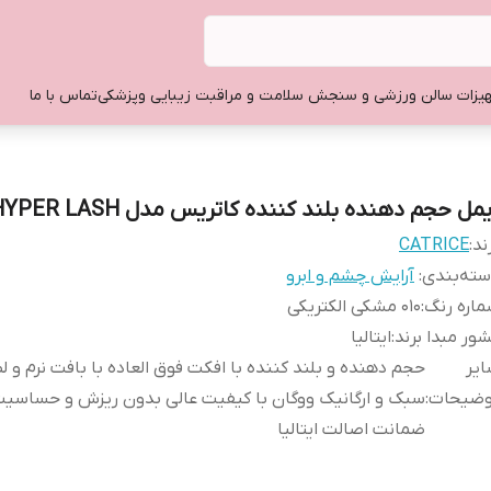
یزات سالن ورزشی و سنجش سلامت و مراقبت زیبایی وپزشکی
تماس با ما
مل حجم دهنده بلند کننده کاتریس مدل HYPER LASH
ند:
CATRICE
ته‌بندی
:
آرایش چشم و ابرو
اره رنگ
:
010 مشکی الکتریکی
ور مبدا برند
:
ایتالیا
یر
حجم دهنده و بلند کننده با افکت فوق العاده با بافت نرم و 
وضیحات
:
سبک و ارگانیک ووگان با کیفیت عالی بدون ریزش و حساسیت
ضمانت اصالت ایتالیا