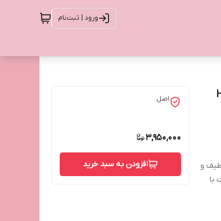
ورود | ثبت‌نام
اصل
3,950,000
افزودن به سبد خرید
لطیف و
 با