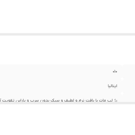
010
ایتالیا
رژ لب مات با بافت نرم و لطیف و سبک بدون سرب و پارابن تقویت کن
ضمانت اصالت ایتالیا