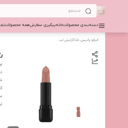
دسته‌بندی محصولات
خانه
پیگیری سفارش
همه محصولات
تجه
کیکو پاتیس تک
/
آرایش لب
رژ
بر
دس
شم
کش
سا
ت