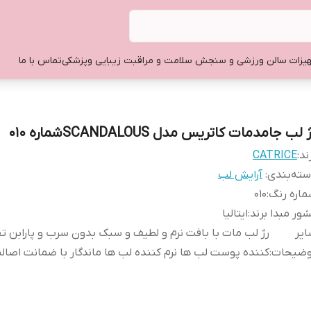
یزات سالن ورزشی و سنجش سلامت و مراقبت زیبایی وپزشکی
تماس با ما
 لب جامدمات کاتریس مدل SCANDALOUSشماره 010
ند:
CATRICE
ته‌بندی
:
آرایش لب
اره رنگ
:
010
ور مبدا برند
:
ایتالیا
یر
رژ لب مات با بافت نرم و لطیف و سبک بدون سرب و پارابن ت
وضیحات
:
کننده پوست لب ها نرم کننده لب ها ماندگار با ضمانت اصالت 