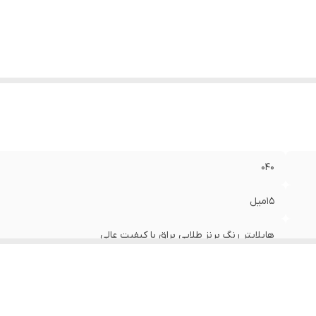
040
15میل
هایلایتر رنگ برنز طلایی براق با کیفیت عالی