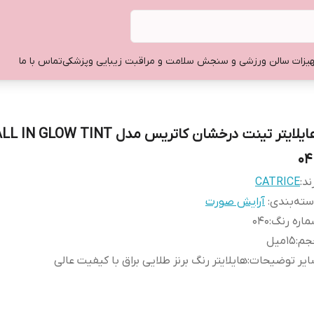
یزات سالن ورزشی و سنجش سلامت و مراقبت زیبایی وپزشکی
تماس با ما
04
ند:
CATRICE
ته‌بندی
:
آرایش صورت
اره رنگ
:
040
جم
:
15میل
ایر توضیحات
:
هایلایتر رنگ برنز طلایی براق با کیفیت عالی