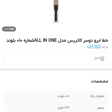
خط ابرو دوسر کاتریس مدل ALL IN ONEشماره 010 بلوند
برند:
CATRICE
اصل
مشخصات
شماره رنگ
010 بلوند
حجم
2*0.2گرم