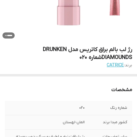
رژ لب بالم براق کاتریس مدل DRUNKEN
DIAMOUNDSشماره 020
برند:
CATRICE
مشخصات
شماره رنگ
020
کشور مبدا برند
المان-لهستان
سایر توضیحات
رژ با بافت نرم و لطیف و سبک بدون پوسته