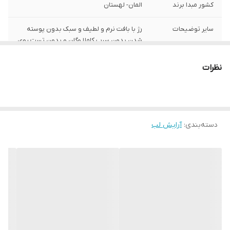
کشور مبدا برند
المان- لهستان
سایر توضیحات
رژ با بافت نرم و لطیف و سبک بدون پوسته
شدن بدون سرب کاملا وگان و بدون تست روی
جانداران نرم کننده پوست لب ها حاوی تقویت
کننده پوست لب ها
نظرات
دسته‌بندی
:
آرایش لب