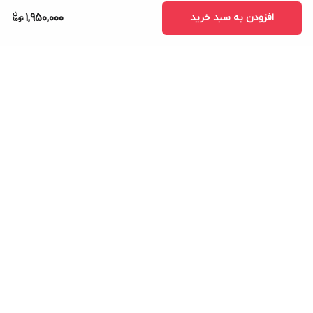
افزودن به سبد خرید
1,950,000
برگشت به بالا
ارسال ویژه
پشتیبانی ۲۴ ساعته
۷ روز ضمانت بازگشت کالا
پرداخت در محل