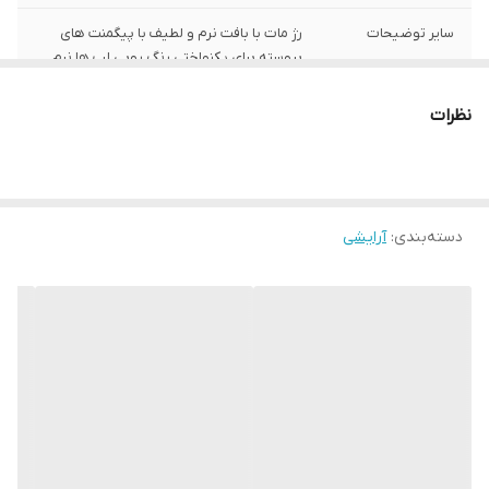
سایر توضیحات
رژ مات با بافت نرم و لطیف با پیگمنت های
پیوسته برای یکنواختی رنگ روبی لب ها نرم
کننده پوست لب ها بدون سرب و بدون پوسته
شدن
نظرات
دسته‌بندی
:
آرایشی