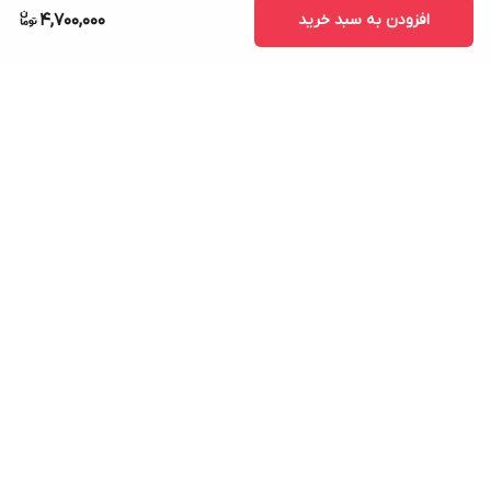
افزودن به سبد خرید
4,700,000
برگشت به بالا
ارسال ویژه
پشتیبانی ۲۴ ساعته
۷ روز ضمانت بازگشت کالا
پرداخت در محل