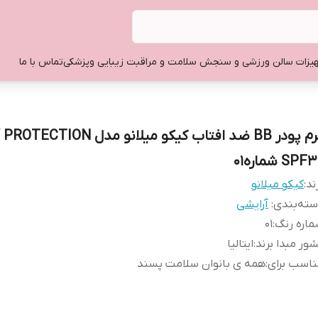
یزات سالن ورزشی و سنجش سلامت و مراقبت زیبایی وپزشکی
تماس با ما
کرم پودر BB ضد افتاب کیکو میلانو مدل N
SPF شماره01
ند:
کیکو میلانو
ته‌بندی
:
آرایشی
اره رنگ
:
01
ور مبدا برند
:
ایتالیا
اسب برای
:
همه ی بانوان سلامت پسند