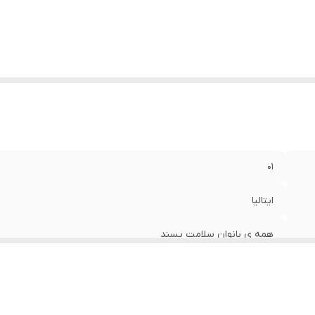
01
ایتالیا
همه ی بانوان سلامت پسند