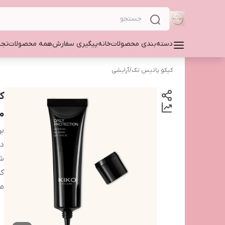
دسته‌بندی محصولات
خانه
پیگیری سفارش
همه محصولات
تجه
کیکو پاتیس تک
/
آرایشی
30
بر
دس
شم
کش
من