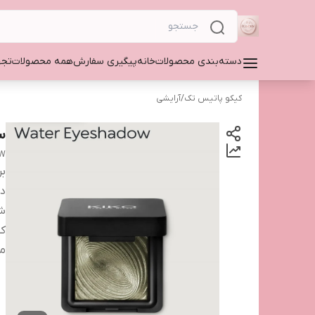
دسته‌بندی محصولات
خانه
پیگیری سفارش
همه محصولات
تجه
کیکو پاتیس تک
/
آرایشی
سا
OW
بر
دس
شم
کش
من