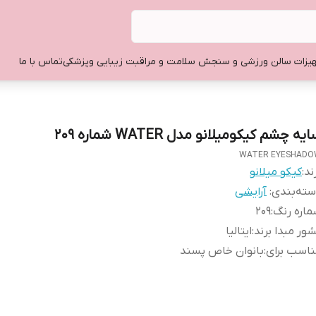
یزات سالن ورزشی و سنجش سلامت و مراقبت زیبایی وپزشکی
تماس با ما
یه چشم کیکومیلانو مدل WATER شماره 209
WATER EYESHAD
ند:
کیکو میلانو
ته‌بندی
:
آرایشی
اره رنگ
:
209
ور مبدا برند
:
ایتالیا
اسب برای
:
بانوان خاص پسند