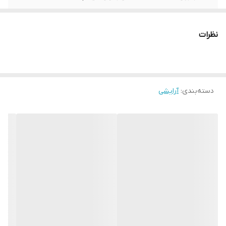
سایر توضیحات
سایه دورنگ بابافت نرم و لطیف سبک با
پیگمنت های پیوسته برای یکنواختی رنگ روی
نظرات
پلک ها
دسته‌بندی
:
آرایشی