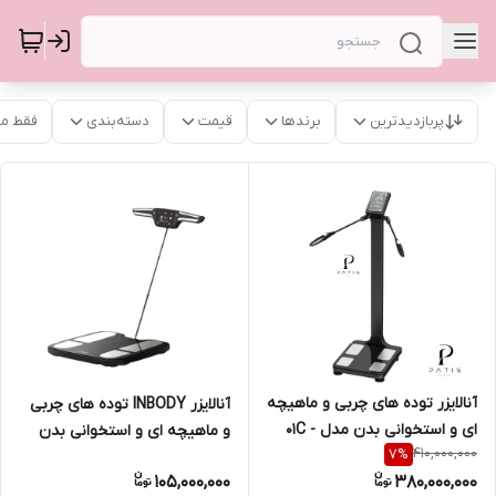
پربازدیدترین
برندها
قیمت
دسته‌بندی
فقط م
آنالایزر توده های چربی و ماهیچه
آنالایزر INBODY توده های چربی
ای و استخوانی بدن مدل 01C -
و ماهیچه ای و استخوانی بدن
410,000,000
7
%
WIFI+BLT
مدلCF 577 WIFI + BLT
105,000,000
380,000,000