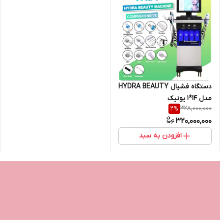
دستگاه فشیال HYDRA BEAUTY
مدل 14*1 یونیک
328,000,000
2
%
320,000,000
افزودن به سبد